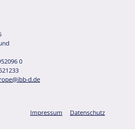
6
und
 952096 0
 521233
rope@ibb-d.de
Impressum
Datenschutz