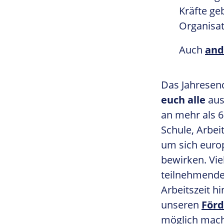
Kräfte ge
Organisat
Auch
and
Das Jahresend
euch alle
aus
an mehr als 
Schule, Arbei
um sich euro
bewirken. Vie
teilnehmende
Arbeitszeit h
unseren
Förd
möglich mac