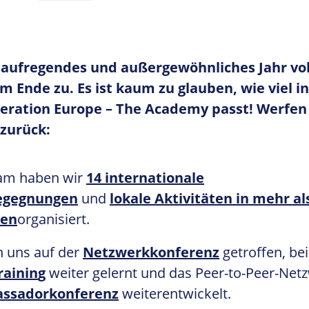
 aufregendes und außergewöhnliches Jahr vol
m Ende zu. Es ist kaum zu glauben, wie viel in
eration Europe – The Academy passt! Werfen
 zurück:
am haben wir
14 internationale
egegnungen
und
lokale Aktivitäten in mehr al
en
organisiert.
 uns auf der
Netzwerkkonferenz
getroffen, b
rainin
g
weiter gelernt und das Peer-to-Peer-Net
ssadorkonferenz
weiterentwickelt.