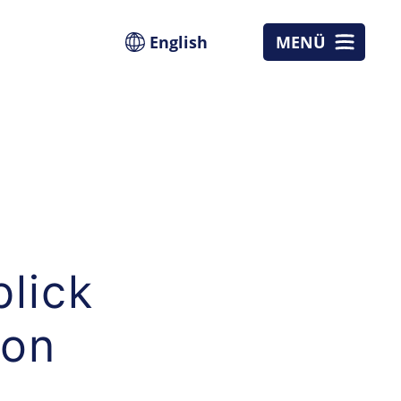
English
MENÜ
blick
ion