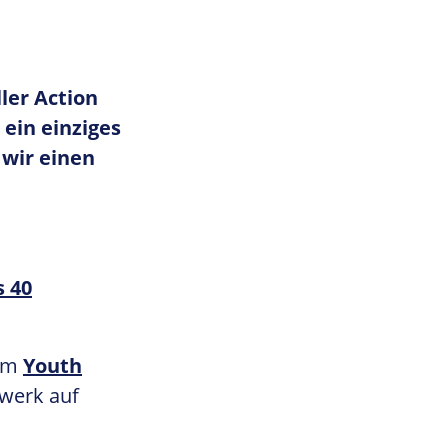
ler Action
 ein einziges
 wir einen
s 40
eim
Youth
zwerk auf