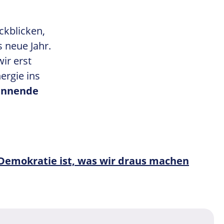
ckblicken,
 neue Jahr.
ir erst
ergie ins
pannende
Nächster post:
Demokratie ist, was wir draus machen