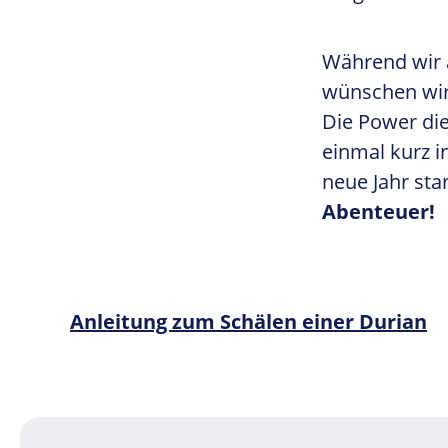
Während wir 
wünschen wir 
Die Power die
einmal kurz i
neue Jahr sta
Abenteuer!
Beitragsnavigation
Vorherige Post:
Anleitung zum Schälen einer Durian