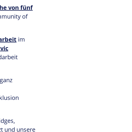
he von fünf
mmunity of
arbeit
im
ivic
darbeit
 ganz
klusion
idges,
zt und unsere