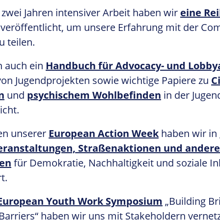
 zwei Jahren intensiver Arbeit haben wir
eine Rei
veröffentlicht, um unsere Erfahrung mit der Co
u teilen.
n auch ein
Handbuch für Advocacy- und Lobby
n Jugendprojekten sowie wichtige Papiere zu
C
n
und
psychischem Wohlbefinden
in der Jugen
icht.
n unserer
European Action Week
haben wir in
eranstaltungen, Straßenaktionen und andere
e
n
für Demokratie, Nachhaltigkeit und soziale In
t.
European Youth Work Symposium
„Building Br
Barriers“ haben wir uns mit Stakeholdern vernet