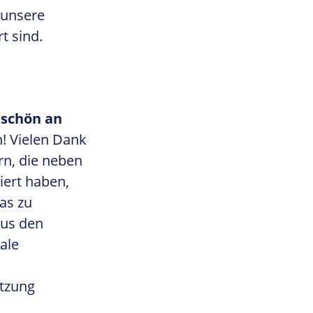
 unsere
t sind.
eschön an
!
Vielen Dank
n, die neben
iert haben,
as zu
us den
ale
ützung