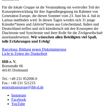
Für die lokale Gruppe ist die Veranstaltung ein wertvoller Teil der
Konzeptentwicklung für ihre Jugendbegegnung im Rahmen von
Generation Europe, die diesen Sommer vom 23. Juni bis 4. Juli in
Larissa stattfinden wird. In diesen Tagen werden sich 31 junge
Künstler*innen und Aktivist*innen aus Griechenland, Italien und
Deutschland treffen und sich künstlerisch mit den Konzepten der
Diachronie und Synchronie und ihrer Rolle für die Zivilgesellschaft
auseinandersetzen.
Wir wünschen allen Beteiligten viel Spaß,
tolle Erfahrungen und Erfolg!
Beitragsnavigation
Vorherige
Barcelona: Bildung gegen Diskriminierung
Post:
Nächster
Licht in Zeiten der Dunkelheit
post:
IBB e. V.
Bornstraße 66
44145 Dortmund
Tel.: +49 231 952096 0
Fax.: +49 231 521233
generationeurope@ibb-d.de
Instagram
Facebook
YouTube