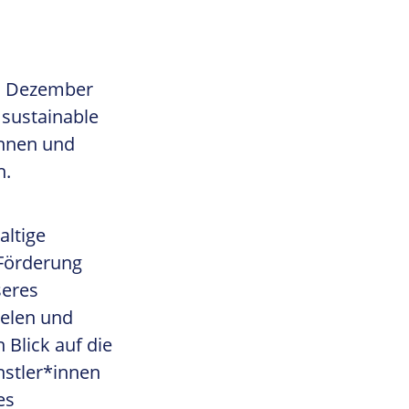
3. Dezember
a sustainable
innen und
h.
altige
 Förderung
seres
ielen und
 Blick auf die
nstler*innen
es