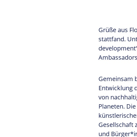
Grüße aus Flo
stattfand. Unt
development“ 
Ambassadors 
Gemeinsam bes
Entwicklung d
von nachhalt
Planeten. Di
künstlerischen
Gesellschaft 
und Bürger*i