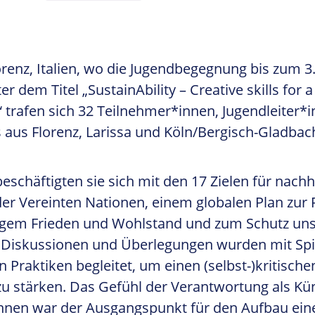
renz, Italien, wo die Jugendbegegnung bis zum 
er dem Titel „SustainAbility – Creative skills for 
trafen sich 32 Teilnehmer*innen, Jugendleiter*
aus Florenz, Larissa und Köln/Bergisch-Gladbac
chäftigten sie sich mit den 17 Zielen für nachh
er Vereinten Nationen, einem globalen Plan zur
igem Frieden und Wohlstand und zum Schutz un
e Diskussionen und Überlegungen wurden mit Sp
 Praktiken begleitet, um einen (selbst-)kritischen
zu stärken. Das Gefühl der Verantwortung als Kü
nnen war der Ausgangspunkt für den Aufbau ein