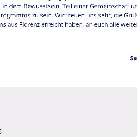
 in dem Bewusstsein, Teil einer Gemeinschaft u
Programms zu sein. Wir freuen uns sehr, die Grü
uns aus Florenz erreicht haben, an euch alle weit
Nä
Sa
6