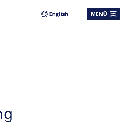
English
MENÜ
ng